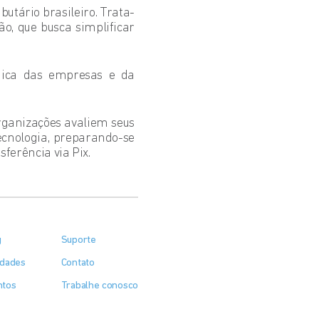
butário brasileiro. Trata-
, que busca simplificar
gica das empresas e da
rganizações avaliem seus
ecnologia, preparando-se
ferência via Pix.
g
Suporte
idades
Contato
ntos
Trabalhe conosco