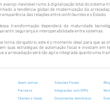
 avanço inevitável rumo à digitalização total do sistema tri
nhado à tendência global de modernização da arrecadação
ransparência das relações entre contribuintes e o Estado.
 dessa transformação dependerá da maturidade tecnoló
arantir segurança e interoperabilidade entre sistemas.
e torna obrigatório, este é o momento ideal para que as o
isem suas estratégias de automação fiscal e invistam em t
 a arrecadação será tão ágil e integrada quanto uma trans
Quem somos
Soluções Fiscais
Blo
Parceiros
Integrações com ERPs
Nov
Clientes e Cases
Documentos eletrônicos
Eve