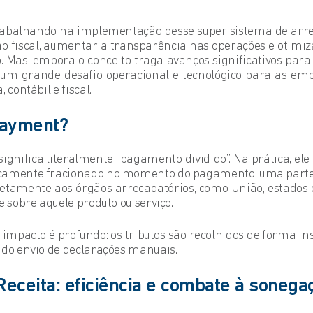
rabalhando na implementação desse super sistema de arr
o fiscal, aumentar a transparência nas operações e otimiz
. Mas, embora o conceito traga avanços significativos para
um grande desafio operacional e tecnológico para as emp
 contábil e fiscal.
 payment?
significa literalmente “pagamento dividido”. Na prática, ele
icamente fracionado no momento do pagamento: uma parte 
retamente aos órgãos arrecadatórios, como União, estados
e sobre aquele produto ou serviço.
o impacto é profundo: os tributos são recolhidos de forma 
 do envio de declarações manuais.
eceita: eficiência e combate à sonega