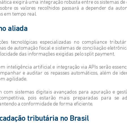
ática exigirá uma integração robusta entre os sistemas de g
 sobre os valores recolhidos passará a depender da auto
s em tempo real.
mo aliada
uções tecnológicas especializadas no compliance tribu
s de automação fiscal e sistemas de conciliação eletrônic
elocidade das informações exigidas pelo split payment.
inteligência artificial e integração via APIs serão essenc
anhar e auditar os repasses automáticos, além de ident
om agilidade.
 com sistemas digitais avançados para apuração e gestã
mpetitiva, pois estarão mais preparadas para se a
ntendo a conformidade de forma eficiente.
cadação tributária no Brasil