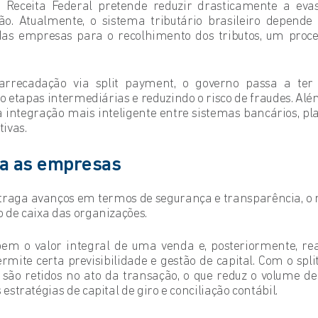
 Receita Federal pretende reduzir drasticamente a eva
ão. Atualmente, o sistema tributário brasileiro depende
das empresas para o recolhimento dos tributos, um proce
recadação via split payment, o governo passa a ter c
 etapas intermediárias e reduzindo o risco de fraudes. Além
integração mais inteligente entre sistemas bancários, 
tivas.
ra as empresas
traga avanços em termos de segurança e transparência, o 
o de caixa das organizações.
bem o valor integral de uma venda e, posteriormente, r
ermite certa previsibilidade e gestão de capital. Com o spl
 são retidos no ato da transação, o que reduz o volume de
 estratégias de capital de giro e conciliação contábil.