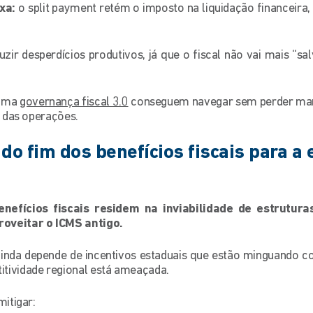
xa:
o split payment retém o imposto na liquidação financeira
zir desperdícios produtivos, já que o fiscal não vai mais “sa
 uma
governança fiscal 3.0
conseguem navegar sem perder marg
o das operações.
 do fim dos benefícios fiscais para a 
enefícios fiscais residem na inviabilidade de estrutura
oveitar o ICMS antigo.
 ainda depende de incentivos estaduais que estão minguando
itividade regional está ameaçada.
mitigar: