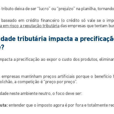
 tributo deixa de ser “lucro” ou “prejuízo” na planilha, tornan
aseado em crédito financeiro (o crédito só vale se o impo
a em risco a reputação tributária
das empresas que tentam bur
dade tributária impacta a precificaçã
e?
impacta a precificação ao expor o custo dos produtos, eliminan
empresas mantinham preços artificiais porque o benefício fi
colchão, a competição é “preço por preço”.
dade neste ambiente neutro, o foco deve ser:
uta:
entender que o imposto agora é por fora e totalmente re